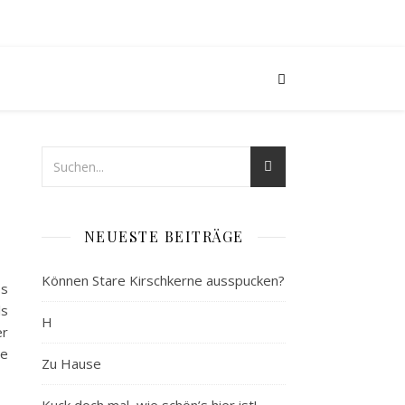
NEUESTE BEITRÄGE
Können Stare Kirschkerne ausspucken?
Es
ls
H
er
ne
Zu Hause