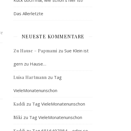
Kuck doch mal, wie schön’s hier ist!
Das Allerletzte
re
NEUESTE KOMMENTARE
zu
Sue Klein ist
Zu Hause – Papmami
gern zu Hause…
zu
Tag
Luisa Hartmann
VieleMonatenunschon
zu
Tag VieleMonatenunschon
Kaddi
zu
Tag VieleMonatenunschon
Miki
zu
Tag 6516497984 – oder so…
Kaddi