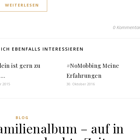
WEITERLESEN
0 Kommenta
ICH EBENFALLS INTERESSIEREN
lein ist gern zu
#NoMobbing Meine
e…
Erfahrungen
r 2015
30. Oktober 2016
BLOG
amilienalbum – auf in