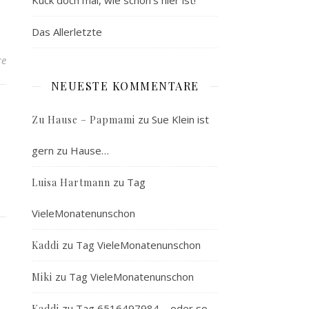
Kuck doch mal, wie schön’s hier ist!
Das Allerletzte
re
NEUESTE KOMMENTARE
zu
Sue Klein ist
Zu Hause – Papmami
gern zu Hause…
zu
Tag
Luisa Hartmann
VieleMonatenunschon
zu
Tag VieleMonatenunschon
Kaddi
zu
Tag VieleMonatenunschon
Miki
zu
Tag 6516497984 – oder so…
Kaddi