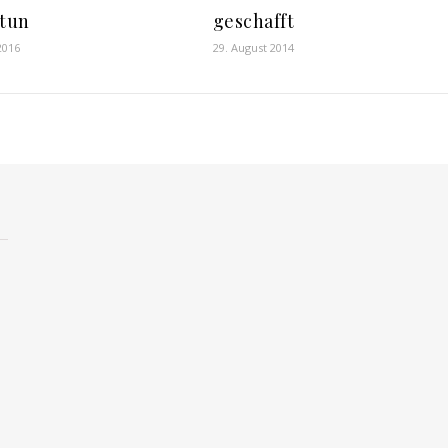
 tun
geschafft
2016
29. August 2014