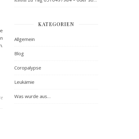
KATEGORIEN
de
in
Allgemein
n.
Blog
Coropalypse
Leukämie
Was wurde aus…
re