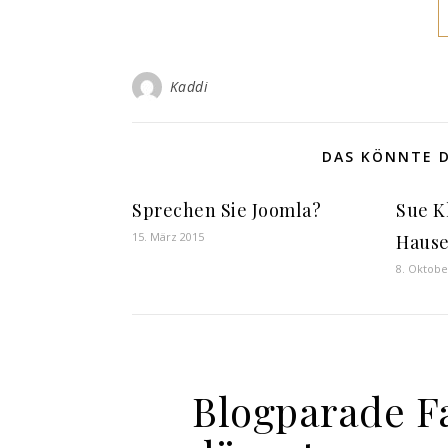
Kaddi
DAS KÖNNTE D
Sprechen Sie Joomla?
Sue K
15. März 2015
Haus
8. Oktobe
Blogparade F