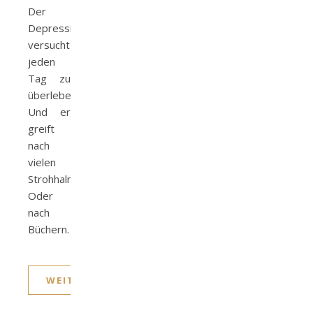
Der
Depressive
versucht
jeden
Tag zu
überleben.
Und er
greift
nach
vielen
Strohhalmen.
Oder
nach
Büchern.
WEITERLESEN