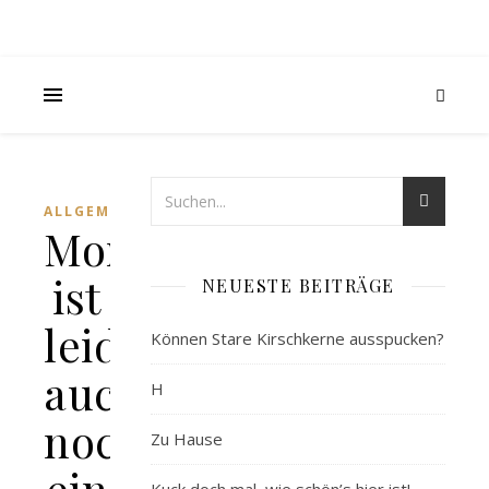
ALLGEMEIN
Morgen
ist
NEUESTE BEITRÄGE
leider
Können Stare Kirschkerne ausspucken?
auch
H
noch
Zu Hause
ein