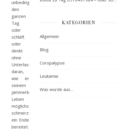
unbedingt
den
ganzen
KATEGORIEN
Tag
oder
Allgemein
schläft
oder
Blog
denkt
ohne
Coropalypse
Unterlass
daran,
Leukämie
wie er
seinem
Was wurde aus…
jämmerlichen
Leben
möglichst
schmerzfrei
ein Ende
bereitet.