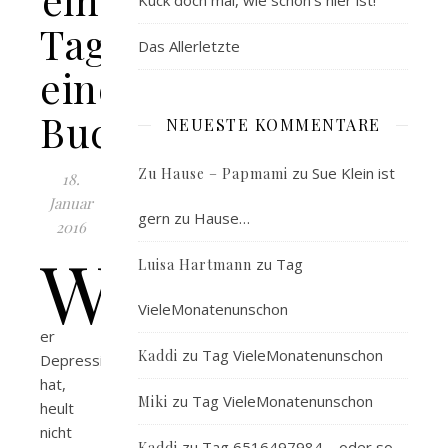
Kuck doch mal, wie schön’s hier ist!
Tag-
Das Allerletzte
eine
Buchbesprechung
NEUESTE KOMMENTARE
zu
Sue Klein ist
Zu Hause – Papmami
18.
Januar
gern zu Hause…
2016
W
zu
Tag
Luisa Hartmann
VieleMonatenunschon
er
zu
Tag VieleMonatenunschon
Kaddi
Depressionen
hat,
zu
Tag VieleMonatenunschon
Miki
heult
nicht
zu
Tag 6516497984 – oder so…
Kaddi