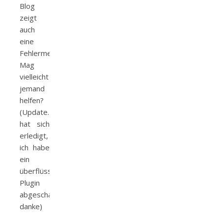
Blog
zeigt
auch
eine
Fehlermeldung.
Mag
vielleicht
jemand
helfen?
(Update…
hat sich
erledigt,
ich habe
ein
überflüssiges
Plugin
abgeschaltet…
danke)