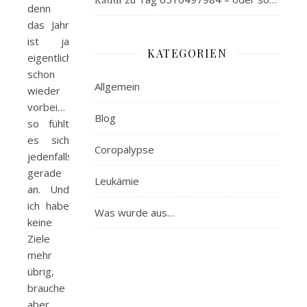
denn
das Jahr
ist ja
KATEGORIEN
eigentlich
schon
Allgemein
wieder
vorbei…
Blog
so fühlt
es sich
Coropalypse
jedenfalls
gerade
Leukämie
an. Und
ich habe
Was wurde aus…
keine
Ziele
mehr
übrig,
brauche
aber