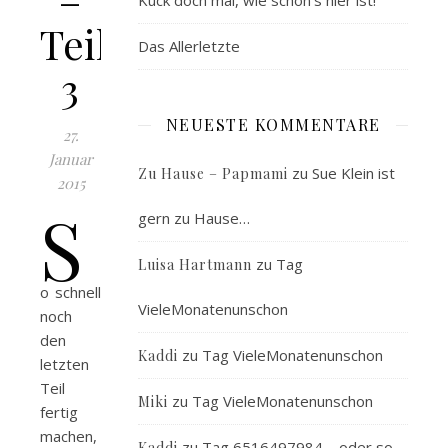
Kuck doch mal, wie schön’s hier ist!
Teil
Das Allerletzte
3
NEUESTE KOMMENTARE
27.
Januar
zu
Sue Klein ist
Zu Hause – Papmami
2015
S
gern zu Hause…
zu
Tag
Luisa Hartmann
o schnell
VieleMonatenunschon
noch
den
zu
Tag VieleMonatenunschon
Kaddi
letzten
Teil
zu
Tag VieleMonatenunschon
Miki
fertig
machen,
zu
Tag 6516497984 – oder so…
Kaddi