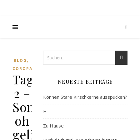
,
BLOG
COROPALYPSE
Tag
NEUESTE BEITRÄGE
2 –
Können Stare Kirschkerne ausspucken?
Sonntag,
H
oh
Zu Hause
geliebter