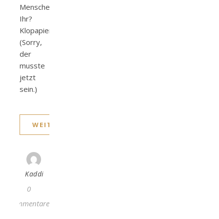
Menschen
Ihr?
Klopapier.
(Sorry,
der
musste
jetzt
sein.)
WEITERLESEN
Kaddi
0
Kommentare