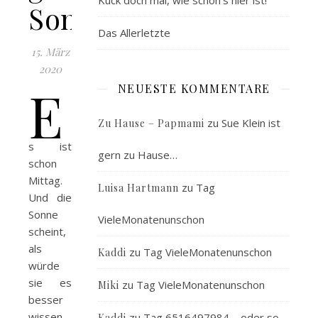
Kuck doch mal, wie schön’s hier ist!
Sonntag
Das Allerletzte
15. März
2020
E
NEUESTE KOMMENTARE
zu
Sue Klein ist
Zu Hause – Papmami
s ist
gern zu Hause…
schon
Mittag.
zu
Tag
Luisa Hartmann
Und die
Sonne
VieleMonatenunschon
scheint,
als
zu
Tag VieleMonatenunschon
Kaddi
würde
sie es
zu
Tag VieleMonatenunschon
Miki
besser
wissen.
zu
Tag 6516497984 – oder so…
Kaddi