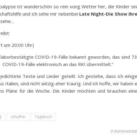
palypse ist wunderschön so rein vong Wetter her, die Kinder si
schaftshilfe und ich sehe mir nebenbei
Late Night-Die Show ihr
 sehe…
eibt:
ert um 20:00 Uhr)
5 laborbestätigte COVID-19-Fälle bekannt geworden, das sind 7
 COVID-19-Fälle elektronisch an das RKI übermittelt.“
edichtete Texte und Lieder geteilt. Ich gestehe, dass ich einig
s Italien, sind nicht witzig-eher traurig. Und ich hoffe, wir haben 
ns Pläne für die Woche. Die Kinder möchten und brauchen ein
g
schulfrei
Tagebuch
0 Kommenta