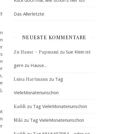
Kuck doch mal, wie schön’s hier ist!
93
Das Allerletzte
en
NEUESTE KOMMENTARE
en
er
zu
Sue Klein ist
Zu Hause – Papmami
ns
en
gern zu Hause…
er
e,
zu
Tag
Luisa Hartmann
ne
),
VieleMonatenunschon
zu
Tag VieleMonatenunschon
Kaddi
ht
rn
zu
Tag VieleMonatenunschon
Miki
er
zu
Tag 6516497984 – oder so…
Kaddi