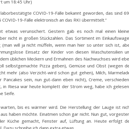
ert um 18:45 Uhr)
2 laborbestätigte COVID-19-Fälle bekannt geworden, das sind 6
 COVID-19-Fälle elektronisch an das RKI übermittelt.“
cht etwas verunsichert. Gestern gab es noch mal einen klein
aber nicht in großen Stückzahlen. Das Sortiment im Einkaufswag
(man will ja nicht müffeln, wenn man hier so unter sich ist, ab
mmungslose Einsatz der Kinder von diesen Waschutensilien u
n dem üblichen Meckern und Ermahnen des Nachwuchses wird eb
 soll selbstgemachte Pizza geben), Gemüse und Obst (wegen d
icht mehr (also Verzicht-wird schon gut gehen), Milch, Marmelad
ür Pancakes sein, nun gut-dann eben nicht), Creme, verschiede
eit, in Riesa war heute komplett der Strom weg, habe ich gelesen
e Seife.
h warten, bis es wärmer wird. Die Herstellung der Lauge ist nic
Haus haben möchte. Einatmen schon gar nicht. Nun gut, vorgeste
der Küche gemacht, Fenster auf, Lüftung an. Heute erfolgt d
l. Dazu schreibe ich dann extra etwas.