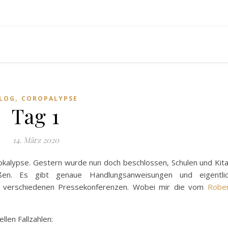
,
LOG
COROPALYPSE
Tag 1
14. März 2020
pokalypse. Gestern wurde nun doch beschlossen, Schulen und Kit
ßen. Es gibt genaue Handlungsanweisungen und eigentli
r verschiedenen Pressekonferenzen. Wobei mir die vom
Robe
llen Fallzahlen: