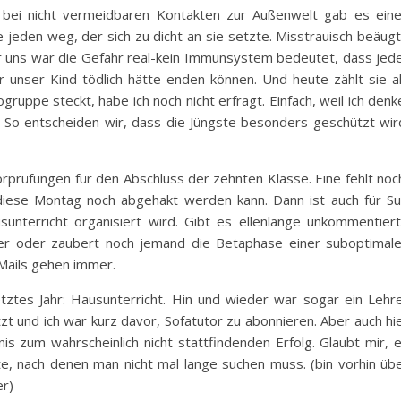
, bei nicht vermeidbaren Kontakten zur Außenwelt gab es ein
 jeden weg, der sich zu dicht an sie setzte. Misstrauisch beäug
ür uns war die Gefahr real-kein Immunsystem bedeutet, dass jed
r unser Kind tödlich hätte enden können. Und heute zählt sie a
ogruppe steckt, habe ich noch nicht erfragt. Einfach, weil ich denk
 So entscheiden wir, dass die Jüngste besonders geschützt wir
rprüfungen für den Abschluss der zehnten Klasse. Eine fehlt noc
s diese Montag noch abgehakt werden kann. Dann ist auch für S
unterricht organisiert wird. Gibt es ellenlange unkommentier
ter oder zaubert noch jemand die Betaphase einer suboptimal
Mails gehen immer.
etztes Jahr: Hausunterricht. Hin und wieder war sogar ein Lehr
t und ich war kurz davor, Sofatutor zu abonnieren. Aber auch hi
nis zum wahrscheinlich nicht stattfindenden Erfolg. Glaubt mir, 
te, nach denen man nicht mal lange suchen muss. (bin vorhin üb
er)