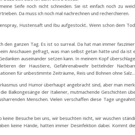
eine Seife noch nicht schneiden. Sie ist einfach noch zu weic
ertrieben. Da muss ich noch mal nachrechnen und recherchieren.
enspray, Hustensaft und Ibu aufgestockt.. Wenn schon dem To
h den ganzen Tag. Es ist so surreal. Da hat man immer faszinier
beim Anschauen gefragt, was man selbst getan hätte und da ist 
 Gedanken auseinander setzen kann. In meinem Kopf überschlag
 Filetieren der Haustiere, Gefahrenabwehr bettelnder Nachbar
 Rationen für unbestimmte Zeiträume, Reis und Bohnen ohne Salz
, Sarkasmus und Humor überhaupt angebracht sind, aber man merk
n die Balkongesänge der Italiener, mutmachende Geschichten üb
e ausharrenden Menschen. Vielen verschaffen diese Tage ungeahn
b keine Besuche bei uns, wir besuchten nicht, wir wuschen ständ
aben keine Hände, hatten immer Desinfektion dabei. Kommt di