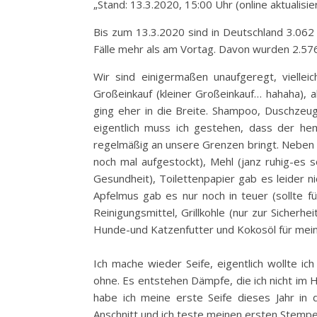
„Stand: 13.3.2020, 15:00 Uhr (online aktualisi
Bis zum 13.3.2020 sind in Deutschland 3.06
Fälle mehr als am Vortag. Davon wurden 2.576
Wir sind einigermaßen unaufgeregt, viellei
Großeinkauf (kleiner Großeinkauf… hahaha), 
ging eher in die Breite. Shampoo, Duschzeug 
eigentlich muss ich gestehen, dass der he
regelmäßig an unsere Grenzen bringt. Nebe
noch mal aufgestockt), Mehl (janz ruhig-es
Gesundheit), Toilettenpapier gab es leider n
Apfelmus gab es nur noch in teuer (sollte f
Reinigungsmittel, Grillkohle (nur zur Sicherh
Hunde-und Katzenfutter und Kokosöl für mein
Ich mache wieder Seife, eigentlich wollte ic
ohne. Es entstehen Dämpfe, die ich nicht im 
habe ich meine erste Seife dieses Jahr in 
Anschnitt und ich teste meinen ersten Stempe